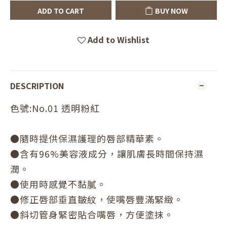
ADD TO CART
BUY NOW
Add to Wishlist
DESCRIPTION
色號:No.01 透明粉紅
●隨時提供保濕護理的唇部精華素。
●含有96%美容液成分，讓肌膚長時間保持濕
潤。
●使用時感覺不黏膩。
●修正唇部垂直皺紋，使嘴唇豐滿緊緻。
●斜切管身緊密貼合嘴唇，方便塗抹。