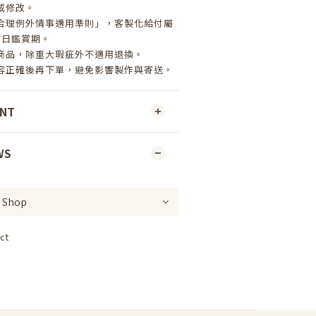
或修改。
合理例外情事適用準則」，客製化給付屬
7日鑑賞期。
商品，除重大瑕疵外不適用退換。
容正確後再下單，避免影響製作與寄送。
ENT
WS
ct