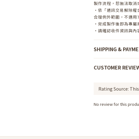
製作流程，恕無法取消
・依「通訊交易解除權
合理例外範圍，不適用
・完成製作後即為專屬
・請確認收件資訊與內
SHIPPING & PAYM
CUSTOMER REVIE
No review for this produ