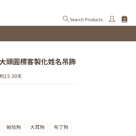
Search Products
BUY NOW
 大頭圓標客製化姓名吊飾
15-30天
帕恰狗
大耳狗
布丁狗