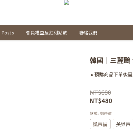
 Posts
會員權益及紅利點數
聯絡我們
韓國｜三麗鷗
🔸預購商品下單後需約
NT$680
NT$480
款式
: 凱蒂貓
凱蒂貓
美樂蒂