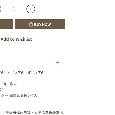
BUY NOW
Add to Wishlist
字內、中文3字內、韓文3字內
10個工作天
長）
心 → 空運回台約5–7天
，下單前請確認內容，訂單成立後將進入