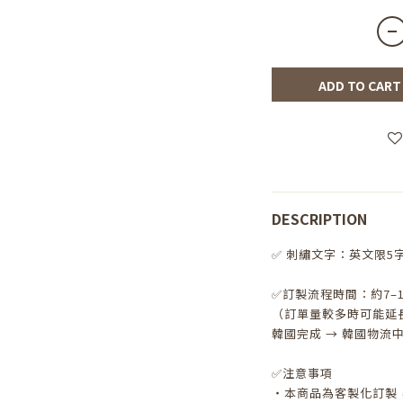
ADD TO CART
DESCRIPTION
✅ 刺繡文字：英文限5
✅訂製流程時間：約7–
（訂單量較多時可能延
韓國完成 → 韓國物流中
✅注意事項
・本商品為客製化訂製