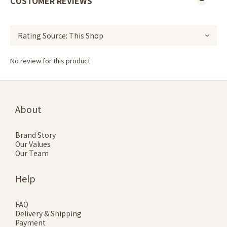
CUSTOMER REVIEWS
No review for this product
About
Brand Story
Our Values
Our Team
Help
FAQ
Delivery & Shipping
Payment