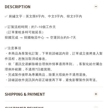
DESCRIPTION
✅ 刺繡文字：英文限6字內、中文3字內、韓文3字內
✅訂製流程時間：約7–10個工作天
（訂單量較多時可能延長）
韓國完成 → 韓國物流中心 → 空運回台約5–7天
✅注意事項
・本商品為客製化訂製，下單前請確認內容，訂單成立後將進入製
作流程，恕無法取消或修改。
・依「通訊交易解除權合理例外情事適用準則」，客製化給付屬合
理例外範圍，不適用7日鑑賞期。
・完成製作後即為專屬商品，除重大瑕疵外不適用退換。
・請確認收件資訊與內容正確後再下單，避免影響製作與寄送。
SHIPPING & PAYMENT