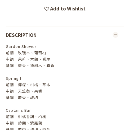
Add to Wishlist
DESCRIPTION
Garden Shower
前調：玫瑰木、葡萄柚
中調：茉莉、木蘭、鳶尾
基調：檀香、癒創木、麝香
Spring I
前調：檸檬、柑橘、草本
中調：天竺葵、果香
基調：麝香、琥珀
Captains Bar
前調：柑橘香調、柏樹
中調：鈴蘭、紫羅蘭
基調：麝香、琥珀、香草