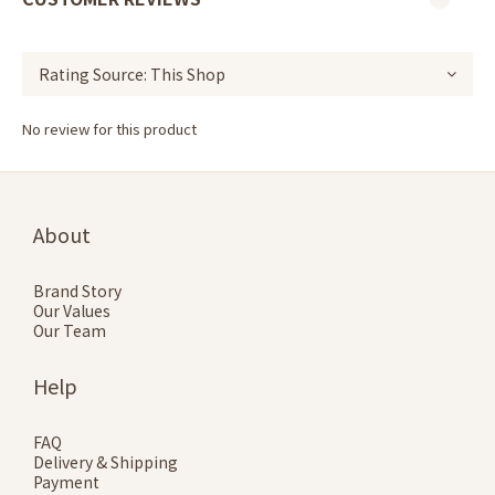
No review for this product
About
Brand Story
Our Values
Our Team
Help
FAQ
Delivery & Shipping
Payment