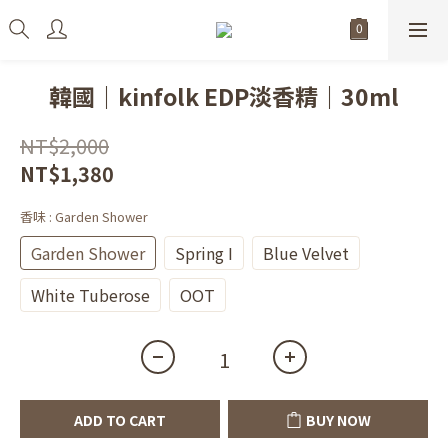
韓國｜kinfolk EDP淡香精｜30ml
NT$2,000
NT$1,380
香味
: Garden Shower
Garden Shower
Spring I
Blue Velvet
White Tuberose
OOT
ADD TO CART
BUY NOW