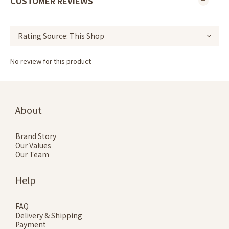
CUSTOMER REVIEWS
No review for this product
About
Brand Story
Our Values
Our Team
Help
FAQ
Delivery & Shipping
Payment