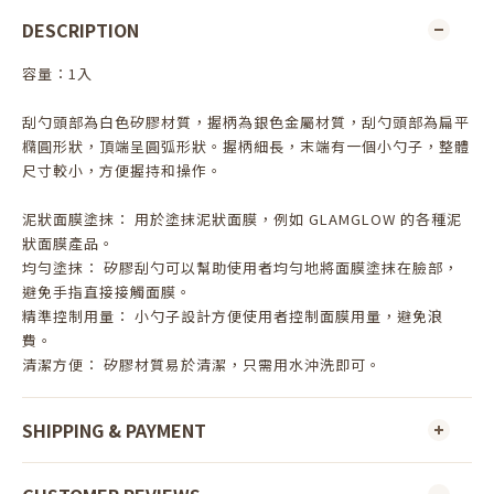
DESCRIPTION
容量：1入
刮勺頭部為白色矽膠材質，握柄為銀色金屬材質，刮勺頭部為扁平
橢圓形狀，頂端呈圓弧形狀。握柄細長，末端有一個小勺子，整體
尺寸較小，方便握持和操作。
泥狀面膜塗抹： 用於塗抹泥狀面膜，例如 GLAMGLOW 的各種泥
狀面膜產品。
均勻塗抹： 矽膠刮勺可以幫助使用者均勻地將面膜塗抹在臉部，
避免手指直接接觸面膜。
精準控制用量： 小勺子設計方便使用者控制面膜用量，避免浪
費。
清潔方便： 矽膠材質易於清潔，只需用水沖洗即可。
SHIPPING & PAYMENT