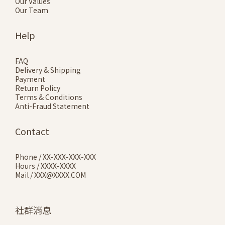
Our Values
Our Team
Help
FAQ
Delivery & Shipping
Payment
Return Policy
Terms & Conditions
Anti-Fraud Statement
Contact
Phone / XX-XXX-XXX-XXX
Hours / XXXX-XXXX
Mail / XXX@XXXX.COM
社群消息