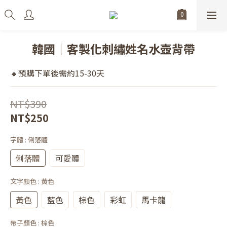
韓國｜客製化刺繡姓名水壺背帶
🔸預購下單後需約15-30天
NT$390
NT$250
字體
: 俐落體
俐落體
可愛體
文字顏色
: 黃色
黃色
藍色
棕色
彩虹
馬卡龍
帶子顏色
: 棕色