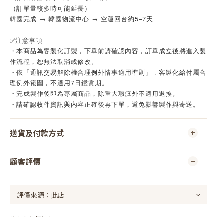
（訂單量較多時可能延長）
韓國完成 → 韓國物流中心 → 空運回台約5–7天
✅注意事項
・本商品為客製化訂製，下單前請確認內容，訂單成立後將進入製
作流程，恕無法取消或修改。
・依「通訊交易解除權合理例外情事適用準則」，客製化給付屬合
理例外範圍，不適用7日鑑賞期。
・完成製作後即為專屬商品，除重大瑕疵外不適用退換。
・請確認收件資訊與內容正確後再下單，避免影響製作與寄送。
送貨及付款方式
顧客評價