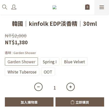
韓國｜kinfolk EDP淡香精｜30ml
NT$2,000
NT$1,380
香味
: Garden Shower
Garden Shower
Spring I
Blue Velvet
White Tuberose
OOT
加入購物車
立即購買