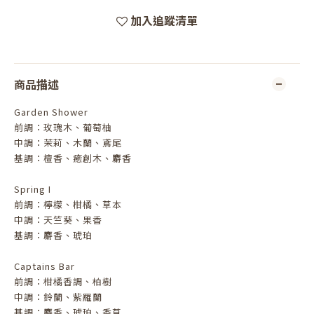
加入追蹤清單
商品描述
Garden Shower
前調：玫瑰木、葡萄柚
中調：茉莉、木蘭、鳶尾
基調：檀香、癒創木、麝香
Spring I
前調：檸檬、柑橘、草本
中調：天竺葵、果香
基調：麝香、琥珀
Captains Bar
前調：柑橘香調、柏樹
中調：鈴蘭、紫羅蘭
基調：麝香、琥珀、香草