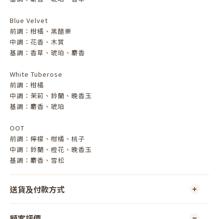
Blue Velvet
前調：柑橘、黑醋栗
中調：花香、木質
基調：香草、琥珀、麝香
White Tuberose
前調：柑橘
中調：茉莉、鈴蘭、晚香玉
基調：麝香、琥珀
OOT
前調：檸檬、柑橘、桃子
中調：鈴蘭、橙花、晚香玉
基調：麝香、雪松
送貨及付款方式
顧客評價