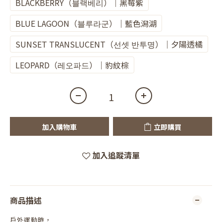
BLACKBERRY（블랙베리）｜黑莓紫
BLUE LAGOON（블루라군）｜藍色潟湖
SUNSET TRANSLUCENT（선셋 반투명）｜夕陽透橘
LEOPARD（레오파드）｜豹紋棕
加入購物車
立即購買
加入追蹤清單
商品描述
戶外運動時，