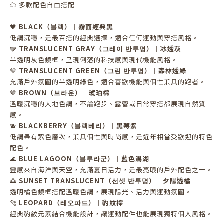
☁️ 多款配色自由搭配
🖤
BLACK（블랙）｜霧面經典黑
低調沉穩，是最百搭的經典選擇，適合任何運動與穿搭風格。
🩶
TRANSLUCENT GRAY（그레이 반투명）｜冰透灰
半透明灰色鏡框，呈現俐落的科技感與現代機能風格。
💚
TRANSLUCENT GREEN（그린 반투명）｜森林透綠
充滿戶外氛圍的半透明綠色，適合喜歡機能與個性兼具的跑者。
🤎
BROWN（브라운）｜琥珀棕
溫暖沉穩的大地色調，不論跑步、露營或日常穿搭都展現自然質
感。
🫐
BLACKBERRY（블랙베리）｜黑莓紫
低調帶有紫色層次，兼具個性與時尚感，是近年相當受歡迎的特色
配色。
🌊
BLUE LAGOON（블루라군）｜藍色潟湖
靈感來自海洋與天空，充滿夏日活力，是最亮眼的戶外配色之一。
🌅
SUNSET TRANSLUCENT（선셋 반투명）｜夕陽透橘
透明橘色鏡框搭配溫暖色調，展現陽光、活力與運動氛圍。
🐆
LEOPARD（레오파드）｜豹紋棕
經典豹紋元素結合機能設計，讓運動配件也能展現獨特個人風格。