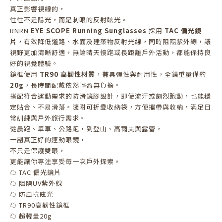
真正影響視線的，
往往不是陽光，而是刺眼的反射眩光。
RNRN
EYE SCOPE Running Sunglasses
採用
TAC 偏光鏡
片
，有效降低道路、水面及建築物反射光線，同時阻隔紫外線，讓
視野更加清晰舒適，無論晴天慢跑或長距離戶外活動，都能保持良
好的視覺體驗。
鏡框使用
TR90 高韌性材質
，兼具彈性與耐用性，全鏡重量僅約
20g
，長時間配戴依然輕盈無負擔。
搭配符合運動需求的防滑鏡腳設計，即使流汗或劇烈跑動，也能穩
定貼合、不易滑落。隨附可折疊收納袋，方便攜帶與收納，滿足日
常訓練與戶外旅行需求。
從晨跑、單車、公路跑，到登山、高爾夫與露營，
一副真正好的運動眼鏡，
不只是保護雙眼，
更能讓你專注享受每一次戶外探索。
☁️ TAC 偏光鏡片
☁️ 阻隔UV紫外線
☁️ 防風抗眩光
☁️ TR90高韌性鏡框
☁️ 超輕量20g