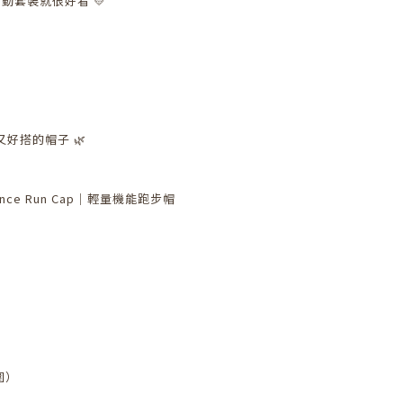
動套裝就很好看 💛
好搭的帽子 🌿
rmance Run Cap｜輕量機能跑步帽
圍）