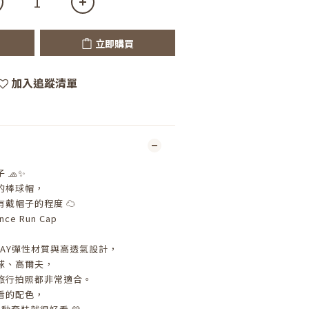
立即購買
加入追蹤清單
 🧢✨
的棒球帽，
戴帽子的程度 ☁️
nce Run Cap
AY彈性材質與高透氣設計，
球、高爾夫，
旅行拍照都非常適合。
看的配色，