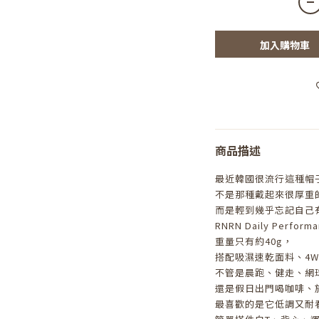
加入購物車
商品描述
最近韓國很流行這種帽子
不是那種戴起來很厚重
而是輕到幾乎忘記自己有
RNRN Daily Performa
重量只有約40g，
搭配吸濕速乾面料、4W
不管是晨跑、健走、網
還是假日出門喝咖啡、
最喜歡的是它低調又耐