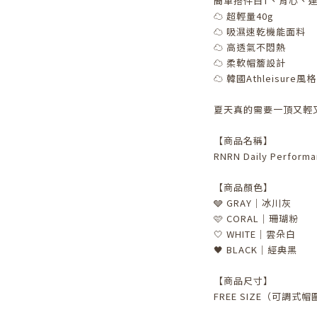
簡單搭件白T、背心、運
☁️ 超輕量40g
☁️ 吸濕速乾機能面料
☁️ 高透氣不悶熱
☁️ 柔軟帽簷設計
☁️ 韓國Athleisure風格
夏天真的需要一頂又輕又
【商品名稱】
RNRN Daily Perfo
【商品顏色】
🩶 GRAY｜冰川灰
🩷 CORAL｜珊瑚粉
🤍 WHITE｜雲朵白
🖤 BLACK｜經典黑
【商品尺寸】
FREE SIZE（可調式帽