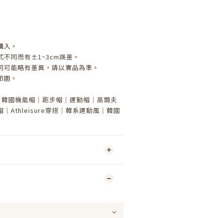
購入。
不同而有±1~3cm誤差。
同可能略有差異，請以實品為準。
節圖。
ap｜韓國機能帽｜跑步帽｜運動帽｜高爾夫
Athleisure穿搭｜韓系運動風｜韓國