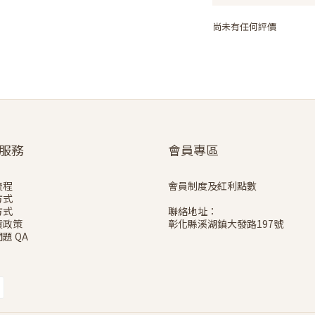
尚未有任何評價
服務
會員專區
流程
會員制度及紅利點數
方式
方式
聯絡地址：
貨政策
彰化縣溪湖鎮大發路197號
題 QA