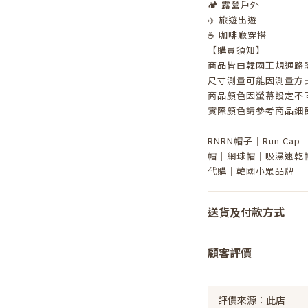
🏕️ 露營戶外
✈️ 旅遊出遊
☕ 咖啡廳穿搭
【購買須知】
商品皆由韓國正規通路
尺寸測量可能因測量方式
商品顏色因螢幕設定不
實際顏色請參考商品細
RNRN帽子｜Run C
帽｜網球帽｜吸濕速乾帽｜
代購｜韓國小眾品牌
送貨及付款方式
顧客評價