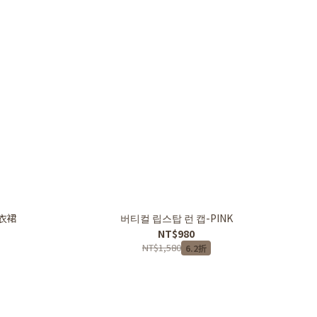
連衣裙
버티컬 립스탑 런 캡-PINK
NT$980
NT$1,580
6.2折