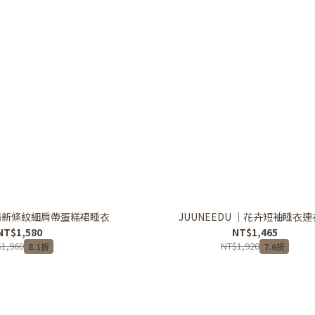
｜清新條紋細肩帶蛋糕裙睡衣
JUUNEEDU ｜花卉短袖睡衣
NT$1,580
NT$1,465
1,960
NT$1,920
8.1折
7.6折