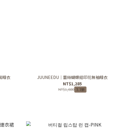
裝睡衣
JUUNEEDU｜蕾絲蝴蝶結印花無袖睡衣
NT$1,285
NT$1,680
7.7折