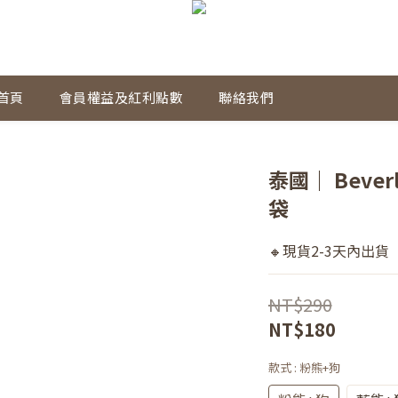
首頁
會員權益及紅利點數
聯絡我們
泰國｜ Beverly
袋
🔸現貨2-3天內出貨
NT$290
NT$180
款式
: 粉熊+狗