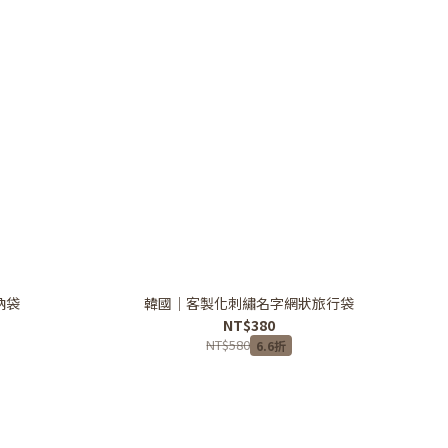
納袋
韓國｜客製化刺繡名字網狀旅行袋
NT$380
NT$580
6.6折