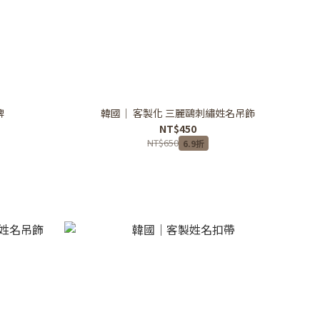
牌
韓國｜ 客製化 三麗鷗刺繡姓名吊飾
NT$450
NT$650
6.9折