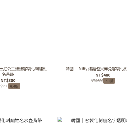
y 迪士尼公主娃娃客製化刺繡姓
韓國｜ Miffy 烤麵包米菲兔客製化
名吊飾
NT$480
NT$380
NT$680
7.1折
$590
6.4折