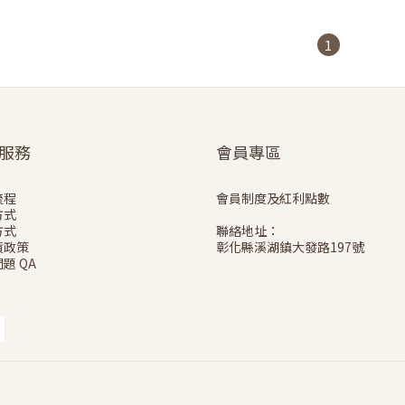
1
服務
會員專區
流程
會員制度及紅利點數
方式
方式
聯絡地址：
貨政策
彰化縣溪湖鎮大發路197號
題 QA