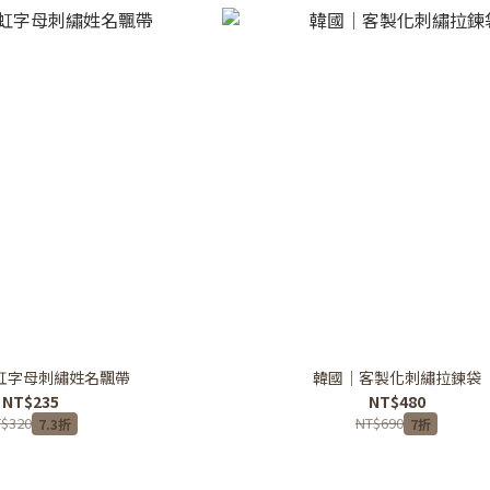
虹字母刺繡姓名飄帶
韓國｜客製化刺繡拉鍊袋
NT$235
NT$480
$320
NT$690
7.3折
7折