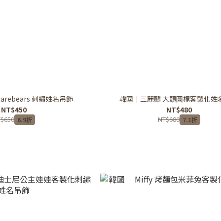
arebears 刺繡姓名吊飾
韓國｜三麗鷗 大頭圓標客製化姓
NT$450
NT$480
$650
NT$680
6.9折
7.1折