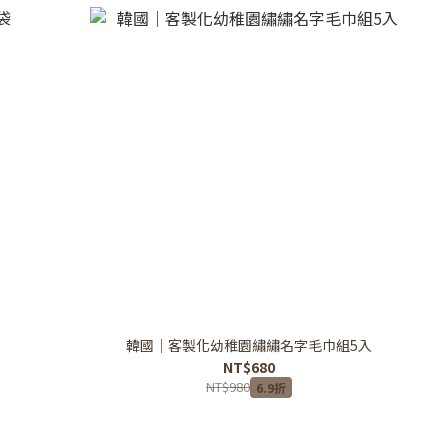
韓國｜客製化幼稚園繡繡名字毛巾組5入
NT$680
NT$980
6.9折