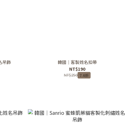
名吊飾
韓國｜客製姓名扣帶
NT$190
NT$250
7.6折