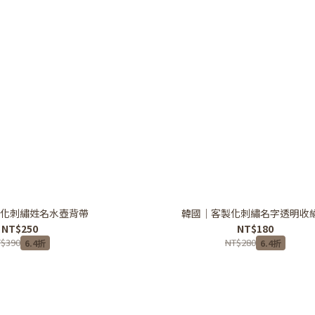
化刺繡姓名水壺背帶
韓國｜客製化刺繡名字透明收
NT$250
NT$180
$390
NT$280
6.4折
6.4折