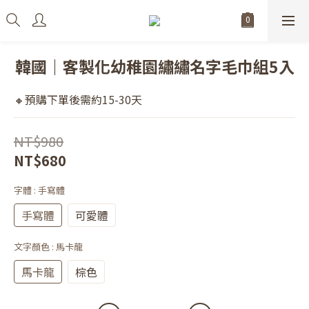
韓國｜客製化幼稚園繡繡名字毛巾組5入
🔸預購下單後需約15-30天
NT$980
NT$680
字體
: 手寫體
手寫體
可愛體
文字顏色
: 馬卡龍
馬卡龍
棕色